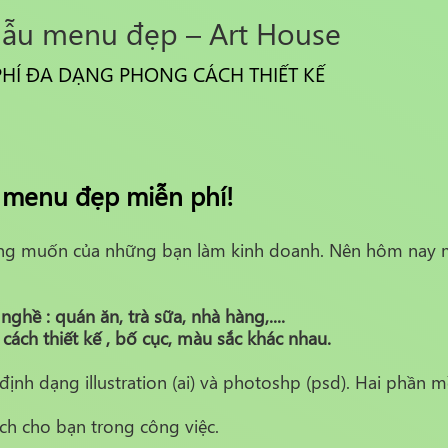
ẫu menu đẹp – Art House
Í ĐA DẠNG PHONG CÁCH THIẾT KẾ
 menu đẹp miễn phí!
ng muốn của những bạn làm kinh doanh. Nên hôm nay 
ghề : quán ăn, trà sữa, nhà hàng,....
ách thiết kế , bố cục, màu sắc khác nhau.
ịnh dạng illustration (ai) và photoshp (psd). Hai phần m
h cho bạn trong công việc.